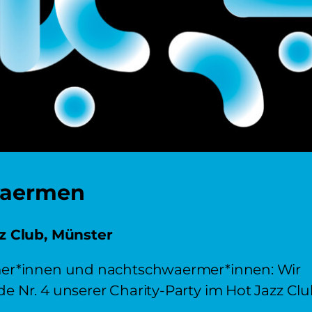
waermen
zz Club, Münster
mer*innen und nachtschwaermer*innen: Wir
e Nr. 4 unserer Charity-Party im Hot Jazz Clu