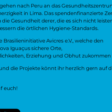
 gehen nach Peru an das Gesundheitszentru
erzigkeit in Lima. Das spendenfinanzierte Z
ie Gesundheit derer, die es sich nicht leiste
ssern die örtlichen Hygiene-Standards.
Brasilieninitiative Avicres e.V., welche den
ova Iguaçus sichere Orte,
ichkeiten, Erziehung und Obhut zukommen l
nd die Projekte könnt ihr herzlich gern auf d
f euch!