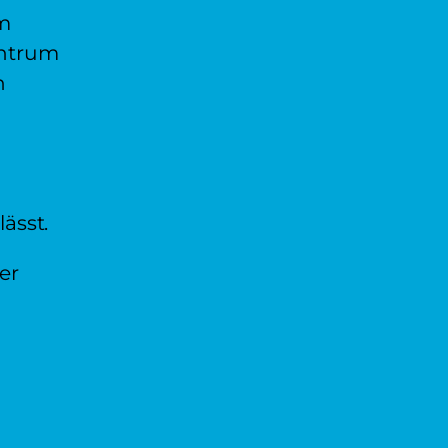
m
entrum
n
ässt.
er