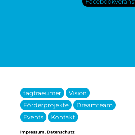
Facebookverans
tagtraeumer
Vision
Förderprojekte
Dreamteam
Events
Kontakt
Impressum
,
Datenschutz