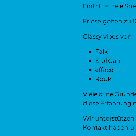
Eintritt = freie S
Erlöse gehen zu 1
Classy vibes von:
Falk
Erol Can
effacé
Rouk
Viele gute Gründ
diese Erfahrung m
Wir unterstützen 
Kontakt haben un